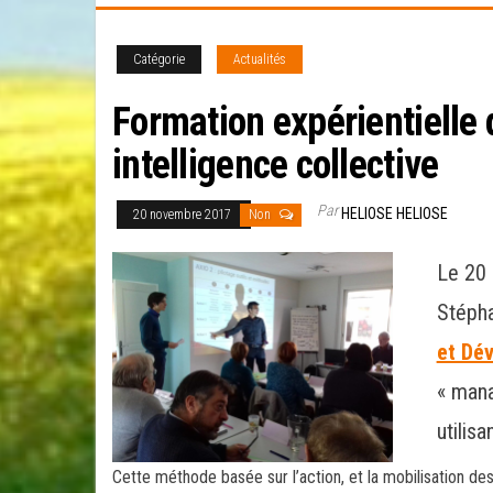
Catégorie
Actualités
Formation expérientiell
intelligence collective
Par
HELIOSE HELIOSE
20 novembre 2017
Non
Le 20
Stéph
et Dé
« mana
utilis
Cette méthode basée sur l’action, et la mobilisation 